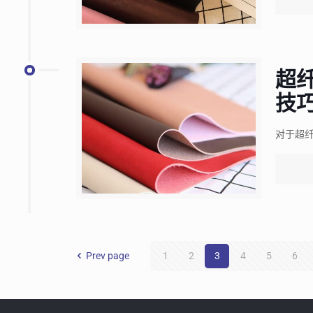
超
技
对于超
Prev page
1
2
3
4
5
6