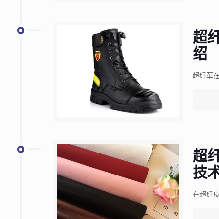
超
绍
超纤革
超
技
在超纤