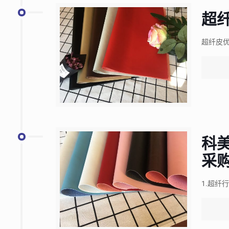
超
超纤皮
科
采
1.超纤