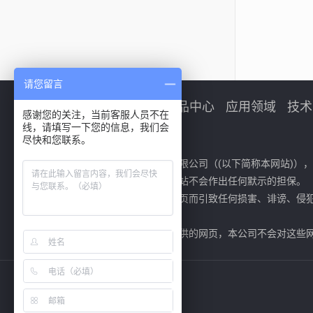
请您留言
首页
产品中心
应用领域
技术
感谢您的关注，当前客服人员不在
线，请填写一下您的信息，我们会
尽快和您联系。
免责声明：
欢迎您光临江苏科美新材料有限公司（(以下简称本网站)）
用本网站而引致之损失。本网站不会作出任何默示的担保。
本网站不会对使用或链接本网页而引致任何损害、诽谤、侵
特别、衍生性或惩罚性赔偿。
本公司对连接至其他机构所提供的网页，本公司不会对这些