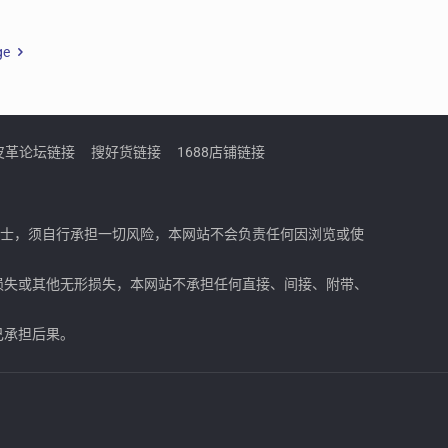
ge
皮革论坛链接
搜好货链接
1688店铺链接
人士，须自行承担一切风险，本网站不会负责任何因浏览或使
损失或其他无形损失，本网站不承担任何直接、间接、附带、
己承担后果。