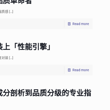
品质革命者
端质感
[…]
Read more
装上「性能引擎」
育对装
[…]
Read more
成分剖析到品质分级的专业指