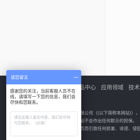
请您留言
首页
产品中心
应用领域
技术
感谢您的关注，当前客服人员不在
线，请填写一下您的信息，我们会
尽快和您联系。
免责声明：
欢迎您光临江苏科美新材料有限公司（(以下简称本网站)）
用本网站而引致之损失。本网站不会作出任何默示的担保。
本网站不会对使用或链接本网页而引致任何损害、诽谤、侵
特别、衍生性或惩罚性赔偿。