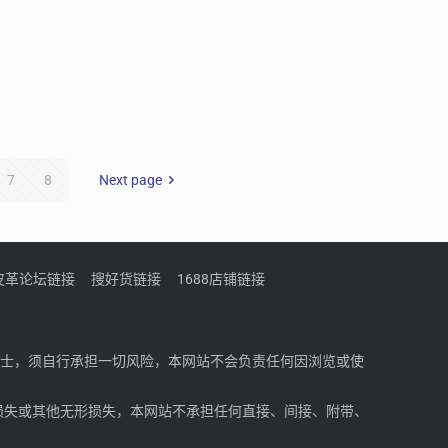
7
8
Next page
皮革论坛链接
搜好货链接
1688店铺链接
人士，须自行承担一切风险，本网站不会负责任何因浏览或使
损失或其他无形损失，本网站不承担任何直接、间接、附带、