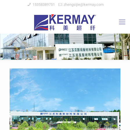
15358389751
zhengsijie@kermay.com