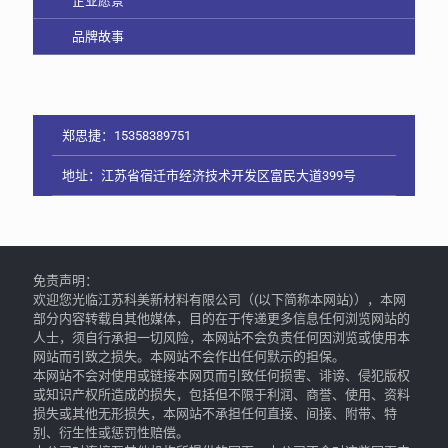
企业愿景
品牌故事
郑思捷：15358389751
地址：江苏省宿迁市经济技术开发区富民大道399号
免责声明：
欢迎您光临江苏科美新材料有限公司（(以下简称本网站)），本网
部分内容转载自其他媒体，目的在于传递更多信息任何浏览网站的
人士，须自行承担一切风险，本网站不会负责任何因浏览或使用本
网站而引致之损失。本网站不会作出任何默示的担保。
本网站不会对使用或链接本网页而引致任何损害、诽谤、侵犯版权
或知识产权所造成的损失，包括但不限于利润、商誉、使用、资料
损失或其他无形损失，本网站不承担任何直接、间接、附带、特
别、衍生性或惩罚性赔偿。